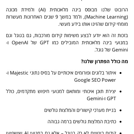
הרובוט שלנו מבוסס בינה מלאכותית (AI) ולמידת מכונה
(Machine Learning), ולמד במשך 9 שנים האחרונות מעשרות
מחי קידום שהזינו אותו בידע מעשי.
כות זה הוא יודע לבצע משימות קידום מורכבות, גם בגוגל וגם
במנועי בינה מלאכותית המובילים כמו GPT של OpenAI ו-
Ge של גוגל.
 כולל הפתרון שלנו?
איתור בלוגים ופורומים איכותיים על בסיס נתוני Majestic ו-
Google SEO Power
יצירת תוכן איכותי ומותאם למנועי חיפוש מתקדמים, כולל
GPT ו-Gemini
בניית מערכי קישורים והמלצות גולשים
כתיבת המלצות גולשים ברמה גבוהה
קידום ביטויים לא רק בגוגל – אלא גם במנועי AI שישפיעו